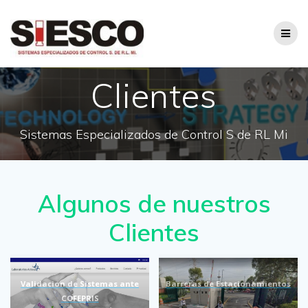
Saltar
al
contenido
Clientes
Sistemas Especializados de Control S de RL Mi
Algunos de nuestros
Clientes
Validacion de Sistemas ante
Barreras de Estacionamientos
COFEPRIS