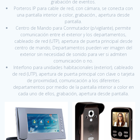
grabación de eventos.
Porteros IP para cable de red, con cámara, se conecta con
una pantalla interior a color, grabación., apertura desde
pantalla.
Centro de Mando para Conmutador (p/vigilante), permite
comunicación entre el exterior y los departamentos,
cableado de red (UTP), apertura de puerta principal desde
centro de mando, Departamentos pueden ver imagen del
exterior sin necesidad de sonido para ver si admiten
comunicación o no.
Interfono para unidades habitacionales (exterior), cableado
de red (UTP), apertura de puerta principal con clave o tarjeta
de proximidad, comunicación a los diferentes
departamentos por medio de la pantalla interior a color en
cada uno de ellos, grabación, apertura desde pantalla.